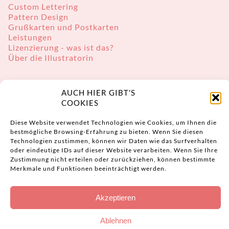
Custom Lettering
Pattern Design
Grußkarten und Postkarten
Leistungen
Lizenzierung - was ist das?
Über die Illustratorin
AUCH HIER GIBT'S
COOKIES
Diese Website verwendet Technologien wie Cookies, um Ihnen die
bestmögliche Browsing-Erfahrung zu bieten. Wenn Sie diesen
KONTAKT
Technologien zustimmen, können wir Daten wie das Surfverhalten
oder eindeutige IDs auf dieser Website verarbeiten. Wenn Sie Ihre
mail(at)sarahdeters.de
Zustimmung nicht erteilen oder zurückziehen, können bestimmte
Merkmale und Funktionen beeinträchtigt werden.
t: 0178 826 17 17
Akzeptieren
Ablehnen
Impressum
|
Datenschutz